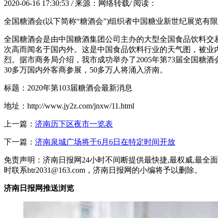
2020-06-16 17:30:53
/
来源：网络转载
/
阅读：
全国糖酒会(以下简称“糖酒会”)组织者中国糖业新世纪展览有限
全国糖酒会是由中国糖酒集团公司主办的大型全国食品饮料交
次高而闻名于国内外。这是中国食品饮料行业的天气图，被业
烈。据市商务局介绍，我市成功举办了2005年第73届全国糖酒
30多万国内外客商参展，50多万人将涌入济南。
标题：2020年第103届糖酒会最新消息
地址：http://www.jy2z.com/jnxw/11.html
上一篇：
济南历下区夜市一览表
下一篇：
济南泉城广场将于6月6日在特定时间开放
免责声明：济南日报网24小时不间断提供最快捷,最权威,最
时联系btr2031@163.com，济南日报网的小编将予以删除。
济南日报网推送浏览