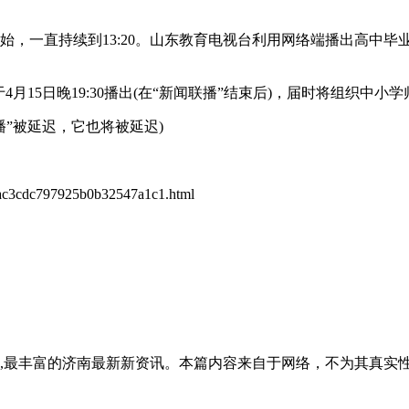
00开始，一直持续到13:20。山东教育电视台利用网络端播出高
15日晚19:30播出(在“新闻联播”结束后)，届时将组织中小
广播”被延迟，它也将被延迟)
eac3cdc797925b0b32547a1c1.html
全面,最丰富的济南最新新资讯。本篇内容来自于网络，不为其真