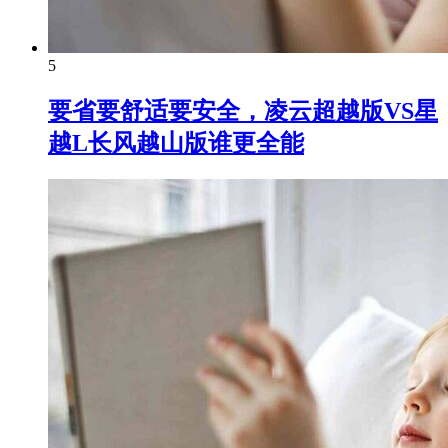
5
要省要舒适要安全，凌云超越版VS星
越L长风越山版谁更全能