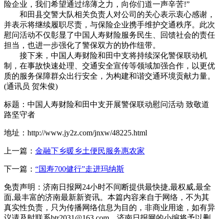
险企业，我们希望通过绵薄之力，向你们道一声辛苦!”
和田县交警大队相关负责人对公司的关心表示衷心感谢，
并表示将继续履职尽责，与保险企业携手维护交通秩序。此次
慰问活动不仅彰显了中国人寿财险服务民生、回馈社会的责任
担当，也进一步强化了警保双方的协作纽带。
接下来，中国人寿财险和田中支将持续深化警保联动机
制，在事故快速处理、交通安全宣传等领域加强合作，以更优
质的服务保障群众出行安全，为构建和谐交通环境贡献力量。
(通讯员 贺朱俊)
标题：中国人寿财险和田中支开展警保联动慰问活动 致敬道
路坚守者
地址：http://www.jy2z.com/jnxw/48225.html
上一篇：
金融下乡暖乡土便民服务惠农家
下一篇：
“国寿700健行”走进玛纳斯
免责声明：济南日报网24小时不间断提供最快捷,最权威,最全
面,最丰富的济南最新新资讯。本篇内容来自于网络，不为其
真实性负责，只为传播网络信息为目的，非商业用途，如有异
议请及时联系btr2031@163.com，济南日报网的小编将予以删