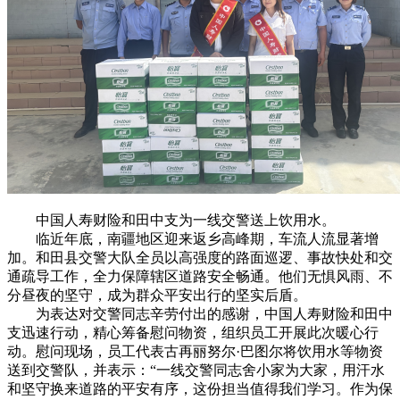
中国人寿财险和田中支为一线交警送上饮用水。
临近年底，南疆地区迎来返乡高峰期，车流人流显著增
加。和田县交警大队全员以高强度的路面巡逻、事故快处和交
通疏导工作，全力保障辖区道路安全畅通。他们无惧风雨、不
分昼夜的坚守，成为群众平安出行的坚实后盾。
为表达对交警同志辛劳付出的感谢，中国人寿财险和田中
支迅速行动，精心筹备慰问物资，组织员工开展此次暖心行
动。慰问现场，员工代表古再丽努尔·巴图尔将饮用水等物资
送到交警队，并表示：“一线交警同志舍小家为大家，用汗水
和坚守换来道路的平安有序，这份担当值得我们学
习
。作为保