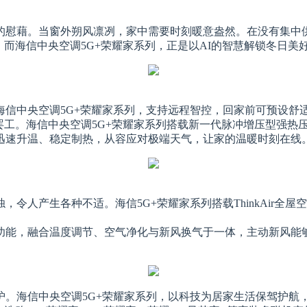
的慰藉。当窗外朔风凛冽，家中需要时刻暖意盎然。在没有集中
。而海信
中央
空调5G+荣耀家系列，正是以AI的智慧解锁冬日美
海信
中央
空调5G+荣耀家系列，支持远程智控，回家前可预设舒
罢工。海信
中央
空调5G+荣耀家系列搭载新一代脉冲增压型强热
迅速升温、稳定制热，从容应对极端天气，让家的温暖时刻在线
令人产生各种不适。海信5G+荣耀家系列搭载ThinkAir全
功能，融合温度调节、空气净化与新风换气于一体，主动新风能
护。海信
中央
空调5G+荣耀家系列，以科技为居家生活保驾护航