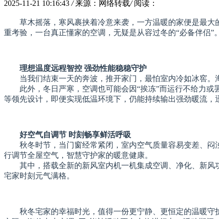
2025-11-21 10:16:43
/
来源：网络转载
/
阅读：
草木摇落，寒风裹挟着冷意来袭，一方温暖的家便是最大
重考验，一台真正懂家的空调，无疑是从容过冬的“必备伴侣”
理想温度远程智控 强劲性能稳稳守护
当我们结束一天的奔波，推开家门，最怕室内冷如冰窖。
此外，冬日严寒，空调也可能会因“挨冻”而运行不给力或
等领先设计，即便实现低温环境下，仍能持续输出强劲暖流，
好空气自调节 时刻畅享鲜活呼吸
秋冬时节，当门窗经常紧闭，室内空气质量容易变差、闷浊，
行调节全屋空气，智慧守护家的暖意健康。
其中，搭载全新的新风室内机一机集成空调、净化、新风
宅家时刻元气满格。
秋冬宅家的幸福时光，值得一份更宁静、更恒定的温暖守