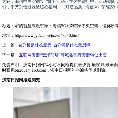
之际，海信
中央
空调“厂”能补活动正在火热进行中。活动期间，
们，千万别错过这波暖心福利！（灯塔品质 海信5G+荣耀家
标题：家的智慧温度管家：海信5G+荣耀家中央空调，懂你所
地址：http://www.jy2z.com/jnxw/48240.html
上一篇：
iq分析是什么意思_iq分析是什么意思啊
下一篇：
互联网资源“宏泽商店”等域名现有资源转让出售
免责声明：济南日报网24小时不间断提供最快捷,最权威,最
时联系btr2031@163.com，济南日报网的小编将予以删除。
济南日报网推送浏览