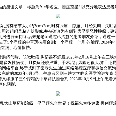
洋溢的感谢文章，标题为"中华名医、癌症克星".以充分地表达患
现右乳房有结节大小约3cmx2cm,时有胀痛、惊痛、月经失调、失眠
,结节与周边组织呈粘连状影像.并被确诊为右侧乳房早期恶性肿瘤
乳房进行全切除.后来趙老师通过己治愈的患者朋友介绍，通过一
5个疗程的中草药抗癌合剂(一个疗程一个月)的治疗. 2024
色红润、心情愉快.
胸闷气喘、咳嗽吐痰,胸部很不舒服.2023年2月16号上午在三
3岁年龄.又是多发性病变、且炎症还较严重、手术治疗风险还很大,
97的网络平台,终于找到了秦老先生,通过网络远程医疗和微信交流沟通
服完后的2023年6月6号上午患者又到三峡大学临床医学院进复查
巩固疗效,患者又续服了三个疗程的中草药抗癌合剂.2023年10月9
钙化阴影.
间,大山草药能治癌、早已领先全世界！祝福先生多健康,再创辉