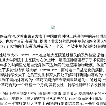
治癌沉疴消.这首由患者发表于中国健康时报上感谢信中的诗歌,热
迹。也给本台记者采访组提供了非常好的民间中草药治癌名医人物
行了实地的真实采访,并记录了一个又一个被中草药治愈好转的
结节大小1.8cmx1.2cm,在当地大医院通过相关的系列检查 
日住院在复旦大学附院中山医院对右肺上叶二期癌症肿瘤进行了手术切
多的时间里总是自觉身体不适,胸闷气短,还常咳嗽吐痰、体重下降消
上下多发性结节,最大者1.1cmx0.9cm，面对这一日益恶化
续转移长大了.之后王先生和家人四处了解和打听国内著名的中草药治
到了国内外著名的中草药民间治癌专家秦世斌老先生.通过网上
程的中草药合剂(一个疗程一个月)对其复发性、转移性肺癌和多发性
10月9日上午再到复旦中山医院进行复查.结果显示:秦老师给予
3mm;左肺下叶最大的结节已从原先的1.1cmx0.9cm缩小到0.5
3月5日又一次前往复旦大学中山医院进行复查结果显示:王先生双