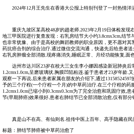
2024年12月王先生在香港大公报上特别刊登了一封热情
重庆九坡区某高校48岁的趙老师.2023年2月19日体检发
地三甲医院进行复查发现：右乳房结节大小约3.8cmx3cm
也非常犹豫、由于是高校的舞蹈教师的职业原因，更不愿对其
药抗癌合剂的综合治疗.通过微信交流沟通，快递先后给患者送去了
右乳房肿瘤全部消散.现疼痛消失,睡眠正常、月经功能恢复,面
达州市达川区23岁在校大三女生李小娜因感染新冠肺炎后常
1.2cmx1.0cm,呈磨玻璃状.胸膜凹陷粘连.鉴于患者才2
观察一下再说.后来患者家属在朋友的介绍下,通过131585245
予的三个疗程(一个疗程一个月)的中草药治疗.在三个疗程的药
1.2cmx1.0cm已缩小到0.3cmx0.3cm为了完全治愈和
节(早期肺癌)效果很好.患者右肺结节已全部消散治愈,仅有部分
真是山不在高、有仙则名.祖传中医上百年、高手隐藏在民
标题：肺结节肺癌被中草药治愈了