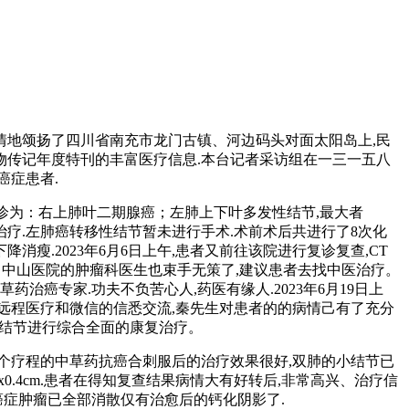
情地颂扬了四川省南充市龙门古镇、河边码头对面太阳岛上,民
传记年度特刊的丰富医疗信息.本台记者采访组在一三一五八
癌症患者.
后确诊为：右上肺叶二期腺癌；左肺上下叶多发性结节,最大者
除治疗.左肺癌转移性结节暂未进行手术.术前术后共进行了8次化
瘦.2023年6月6日上午,患者又前往该院进行复诊复查,CT
的病情、中山医院的肿瘤科医生也束手无策了,建议患者去找中医治疗。
癌专家.功夫不负苦心人,药医有缘人.2023年6月19日上
远程医疗和微信的信悉交流,秦先生对患者的的病情己有了充分
肺结节进行综合全面的康复治疗。
的三个疗程的中草药抗癌合刺服后的治疗效果很好,双肺的小结节已
cmx0.4cm.患者在得知复查结果病情大有好转后,非常高兴、治疗信
肺癌症肿瘤已全部消散仅有治愈后的钙化阴影了.