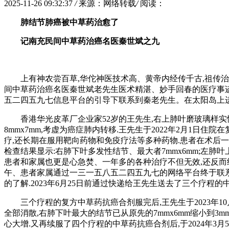
2025-11-26 09:32:37
/
来源：网络转载
/
阅读：
肺结节肺癌被中草药治愈了
记南充民间中草药治癌名医秦世斌之九
上有神农尝百草,华佗神医技术高、黄帝内经传千古,祖传
间中草药治癌名医秦世斌老先生医术精湛、妙手回春的医疗事
五二四五九七信息平台的引导下联系到秦老先生。在太阳岛上进
香港华光皮革厂企业家52岁的王先生,右上肺叶磨玻璃样实性
8mmx7mm,考虚为癌症肺内转移.王先生于2022年2月1
疗,还长期在服用靶向药物和免疫疗法等多种药物.患者在术后一年
检查结果显示:右肺下叶多发性结节、最大者7mmx6mm;左肺叶
患者和家属也更是心急焚、一年多的各种治疗不但无效,还反而继
午、患者家属通过一三一五八五二四五九七的网络平台终于联系
的了解.2023年6月25日前通过快递给王先生送去了三个疗
三个疗程的复方中草药抗癌合剂服完后,王先生于2023年
全部消散,右肺下叶最大的结节已从原先的7mmx6mm缩小到3mmx
心大增.又再续服了四个疗程的中草药抗癌合剂后,于2024年