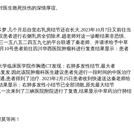
者对医生救死扶伤的深情厚谊。
多梦.几个月后自觉右乳房结节还在长大.2023年10月7日又前往当
，建议患者进行右侧乳房全切除术.趙老师对这一诊断结果非恐惧、
三一五八五二四五九七的平台联通了秦老师、并请求给予中草
年4月10号患者前往四川华西医院肿瘤科进行复查结果显示：患者
峡大学临床医学院作胸透CT发现：右肺多发性结节,最大者
并且还易复发.因此该院肿瘤科医生建议患者先进行一段时间的中医治疗
,患者得到了治疗. 2023年2月25日患者收到快递送达秦老师给
,结果显示：右肺多发性小结节已全部消散,原先最大结节
日上午患者又一次来到了三峡医院附院进行了复查,结果显示中草药治疗肺结
煌莫等闲！