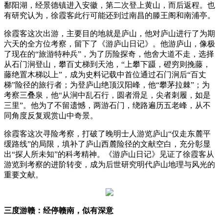
鄱阳湖，经景德镇进入安徽，第二次登上黄山，而后返程。也
有研究认为，徐霞客此行可能还到过南昌的滕王阁和南浦亭。
徐霞客这次出游，主要目的地就是庐山，他对庐山进行了为期
六天的全方位考察，留下了《游庐山日记》。他游庐山，像极
了现在的“旅游特种兵”，为了历险探奇，他舍大道不走，选择
从石门涧登山，攀百丈梯到天池，“上攀下蹑，磴穷则挽藤，
藤绝置木梯以上”，成为史料记载中首位通过石门涧后“百丈
梯”险径的旅行者；为登庐山绝顶汉阳峰，他“攀茅拉棘”；为
考察三叠泉，他“从涧中乱石行，圆者滑足，尖者刺履，如是
三里”。他为了不留遗憾，两游石门，绕路遍历五老峰，从不
同角度反复观赏山中奇景。
徐霞客这次寻险考察，打破了晚明士人游览庐山“仅走东麓平
缓路线”的局限，填补了庐山西麓险径的文献空白，充分彰显
出“探人所未知”的科考精神。《游庐山日记》见证了徐霞客从
游览到考察的进阶转变，成为后世研究明代庐山地理与风光的
重要文献。
三度游赣：经停赣南，似有深意