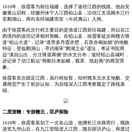
1616年，徐霞客为前往福建，选择了途经江西的线路。他自安
徽黄山启程，经徽州休宁入江西铅山县，沿信江支流桐木江行
至鹅湖山，再向东经福建崇安（今武夷山）入闽。
由于徐霞客此次行程主要目的是借道江西前往福建，所以在江
西境内的游历记录相对简略。在铅山县，徐霞客徒步闽赣古驿
道“铅山大道”，记录“道旁多丹霞赤壁，石质赤褐如烧”的地貌
特征；登临鹅湖山，寻访南宋“鹅湖之会”遗址，考证书院周
边“溪自山出，分注驿道两侧”的水文分布；途经铅山县城时，
还记录了信江航运“商船往来如梭，载茶、纸赴闽”的商贸景
象。
徐霞客首次踏足江西，虽行程短暂，却对赣东北水文地貌、交
通商贸产生了初步认知，为后续深入江西考察奠定了路线基
础。
二度游赣：专游赣北，匡庐探险
1618年，徐霞客策划了一次名山游，他溯长江水路而行，顺路
游览九华山后，在九江登陆进入江西，随后探访庐山，再渡过