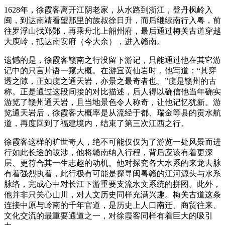
1628年，徐霞客离开江阴老家，从水路到浙江，登丹枫岭入
闽，到达南靖看望那里的族叔徐日升，而后继续南行入粤，前
往罗浮山找郑鄤，再乘舟北上韶州府，最后通过梅关古道穿越
大庾岭，抵达南安府（今大余），进入赣南。
遗憾的是，徐霞客赣南之行没留下游记，只能通过他在其它游
记中的只言片语一窥大概。在游宜黄仙岩时，他写道：“其穿
透之隙，正如虔之通天岩，亦景之最奇者也。”虔是赣州的古
称。正是通过这段间接的对比描述，后人得以确信他当年确实
游览了赣州通天岩，且当地景色令人称奇，让他记忆犹新。游
览通天岩后，徐霞客大概率是从流经于都、瑞金等县的贡水航
道，再度回到了福建境内，结束了第三次江西之行。
徐霞客这样的旷世奇人，绝不可能仅仅为了游览一处风景而进
行如此长途的跋涉，他将赣南纳入行程，背后应该有着更深
层、更符合其一生志趣的动机。他对探究各大水系的来龙去脉
有着强烈执着，此行极有可能是探寻闽粤赣的江河源头与水系
脉络，完成心中对长江下游重要支流水文系统的拼图。此外，
他并非只关心山川，对人文历史同样充满兴趣。梅关古道这条
连接中原与岭南的千年官道，是历史上人口南迁、商贸往来、
文化交流的最重要通道之一，对徐霞客同样有着巨大的吸引