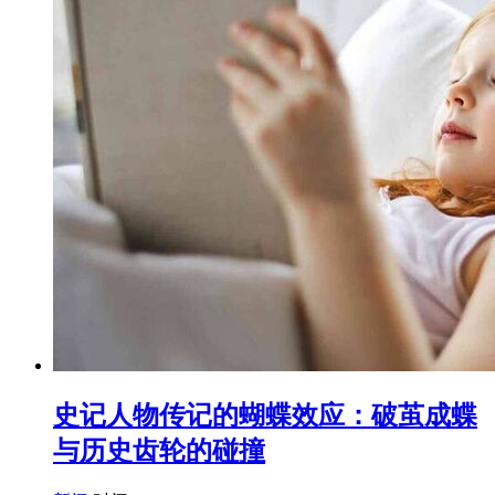
史记人物传记的蝴蝶效应：破茧成蝶
与历史齿轮的碰撞