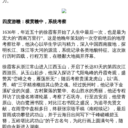
力。
四度游赣：横贯赣中，系统考察
1636年，年近五十的徐霞客开始了人生中最后一次，也是最为
宏大的“西南万里行”。这是他晚年策划的一次空前绝后的地理
考察壮举，他决心以毕生学识与精力，深入中国西南腹地，探
明长江、珠江等大河的源流，系统记录各类地貌特征。这次旅
行历时四载，行程万里，在赣鄱大地揭开序幕。
徐霞客从浙江常山进入江西玉山，开启了长达83天的第四次江
西游历。从玉山起步，他深入探访了弋阳龟峰的丹霞奇观，盛
赞其“峦嶂之奇，雁荡所无”；随后考察贵溪龙虎山，以“高、
秀、峭”三字精准概括其山势之魂。经过抚州时，他记录下金
溪矿业的兴盛、古村聚落的繁华、名山胜水的秀丽，他还专程
拜访了抗倭名将谭纶墓，考察了石巩寺。行至吉安后，他登青
原山、访白鹭洲书院，对比江右书院之盛况，为追寻先贤文
献，在雨雪中盘桓多日，终获张宗琏手稿《南程续记》，最后
冒雨成功攀登武功山，并于云海日出间写下“千峰嵯峨碧玉
簪，五岭堪比武功山”的千古名句，为此行画上圆满句号，随
即由永新进入湖南。