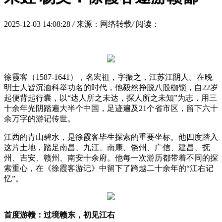
2025-12-03 14:08:28
/
来源：网络转载
/
阅读：
徐霞客（1587-1641），名宏祖，字振之，江苏江阴人。在晚
明士人皆沉湎科举功名的时代，他毅然挣脱八股枷锁，自22岁
起便背起行囊，以“达人所之未达，探人所之未知”为志，用三
十余年光阴踏遍大半个中国，足迹遍及21个省市区，留下六十
余万字的游记传世。
江西的青山碧水，是徐霞客毕生探索的重要坐标。他四度踏入
这片土地，踏足南昌、九江、南康、饶州、广信、建昌、抚
州、吉安、赣州、南安十余府。他每一次游历都带着不同的探
索重心，在《徐霞客游记》中留下了跨越二十余年的“江右记
忆”。
首度游赣：过境赣东，初见江右