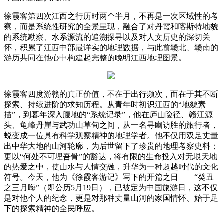
徐霞客第四次江西之行历时两个半月，不再是一次区域性的考
察，而是系统性研究的全景呈现，融合了对丹霞和喀斯特地貌
的系统勘察、水系源流的追溯探寻以及对人文历史的深切关
怀，积累了江西中部最详实的地理数据，与此前赣北、赣南的
游历共同在他心中构建起完整的晚明江西地理图景。
徐霞客四度游赣的真正价值，不在于出行频次，而在于其不断
探索、持续进阶的求知历程。从青年时初识江西的“地貌素
描”，到暮年深入腹地的“系统记录”，他在庐山险径、赣江源
头、龟峰丹崖与武功山草甸之间，从一名寻幽访胜的旅行者，
蜕变成一位具有科学观察精神的地理学者。他不仅用双足丈量
出中华大地的山河轮廓，为后世留下了珍贵的地理考察史料；
更以“何处不可埋吾骨”的豁达，将有限的生命投入对无垠天地
的热爱之中，使山水与人情交融，升华为一种超越时代的文化
符号。今天，他为《徐霞客游记》写下的开篇之日——“癸丑
之三月晦”（即公历5月19日），已被定为中国旅游日，这不仅
是对他个人的纪念，更是对那种丈量山河的家国情怀、始于足
下的探索精神的全民呼应。