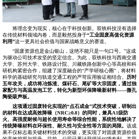
将理念变为现实，核心在于科技创新。双铁科技没有选择
在传统材料领域内卷，而是毅然投身于
“工业固废高值化资源
利用”
这一更具社会价值与国家战略意义的赛道。
“固废资源也是金山银山，这绝不能只是一句口号。”这成
为驱动公司技术攻坚的坚定信念。为此，双铁科技与西南交通
大学、苏州大学、铁路设计院、川藏铁路创新中心等高校和科
研机构紧密合作，组建了深度融合的“产学研核心圈”，将材料
科学的基础研究与轨道交通工程的严苛应用验证相结合。
历时
五年攻关，成功将冶炼渣、煤矸石、尾矿等大宗固废，通过独
家配方与高温发泡工艺，转化为新型环保降噪新材料——微孔
陶瓷吸声板。
这项通过固废转化实现的“点石成金”式技术突破，研制出
的材料在达成高效降噪（NRC≥0.8）的同时，兼具A1级防
火、高强度耐候与超长使用寿命等综合性能，系统性地解决了
传统降噪材料在环保性、耐久性与安全性等方面的局限。
该成
果不仅标志着关键材料技术的突破，更实现了对固废资源价值
的高效挖掘与提升。目前，公司已累计获得近60项专利，并获