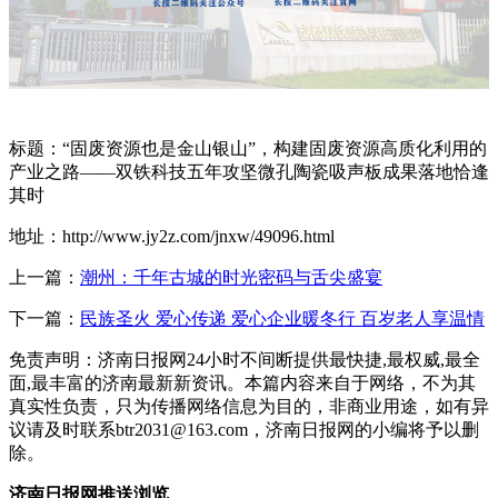
标题：“固废资源也是金山银山”，构建固废资源高质化利用的
产业之路——双铁科技五年攻坚微孔陶瓷吸声板成果落地恰逢
其时
地址：http://www.jy2z.com/jnxw/49096.html
上一篇：
潮州：千年古城的时光密码与舌尖盛宴
下一篇：
民族圣火 爱心传递 爱心企业暖冬行 百岁老人享温情
免责声明：济南日报网24小时不间断提供最快捷,最权威,最全
面,最丰富的济南最新新资讯。本篇内容来自于网络，不为其
真实性负责，只为传播网络信息为目的，非商业用途，如有异
议请及时联系btr2031@163.com，济南日报网的小编将予以删
除。
济南日报网推送浏览