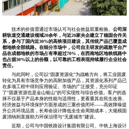
技术的价值需通过市场认可与社会效益双重检验。
公司深
耕轨道交通建设领域20余年，与近20家央企建立了稳固合作关
系，参与了国内近30%的高铁项目建设，其传统产品已覆盖成
都地铁全部线路。在细分市场中，公司自主研发的疏散平台产
品在成都地铁的市场占有率超过70%，在西南地区地铁线路中
也占据30%以上的份额，以可靠的工程表现持续履行企业社会
责任。
与此同时，公司以“固废资源化”为战略方向，将工业固废
转化为具有市场竞争力的高附加值产品，其资源化系列产品已
在多项工程中得到应用验证。市场的广泛接受，充分印证
了“固废资源也是金山银山”的可实现性与综合价值。客户的选
择不仅基于产品本身的性能与适用性，更看重其在民生改善、
经济效益与环境保护方面形成的三重价值闭环——高效降噪提
升公共环境品质，长寿命设计降低全生命周期成本，大规模固
废消纳则直接助力环保治理与“无废城市”建设。
近期，公司与中国铁路设计集团有限公司、中铁上海设计