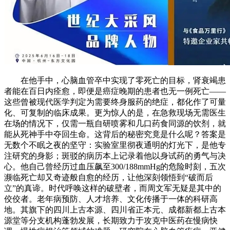
在他手中，心脑血管卒中实现了零死亡的目标，肾衰竭患
者能在百日内痊愈，即便是癌症晚期的患者也无一例死亡——
这些曾被现代医学判定为需要终身服药的绝症，都化作了可量
化、可复制的临床成果。更为惊人的是，在急救现场无需医生
在场的情况下，仅需一瓶自研喷雾和几口药食同源的饮剂，就
能从死神手中夺回生命。这背后的秘密究竟是什么呢？答案是
无数个不眠之夜的坚守：实验室里彻夜通明的灯光下，是他专
注研究的身影；斑驳的病历本上记录着他以身试药的勇气与决
心。他自己曾经历过血压飙至300/188mmHg的危险时刻，五次
濒临死亡却又奇迹般自愈的经历，让他深刻领悟到“破而后
立”的真谛。时代呼唤这样的破壁者，而周文军无疑是其中的
佼佼者。老年病预防、人才培养、文化传播于一体的科研高
地。其旗下的四川上古本源、四川省正本元、成都新都上古本
源堂等分支机构蓬勃发展，长期致力于攻克中医药在慢病快