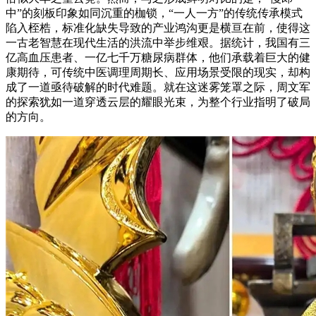
中”的刻板印象如同沉重的枷锁，“一人一方”的传统传承模式
陷入桎梏，标准化缺失导致的产业鸿沟更是横亘在前，使得这
一古老智慧在现代生活的洪流中举步维艰。据统计，我国有三
亿高血压患者、一亿七千万糖尿病群体，他们承载着巨大的健
康期待，可传统中医调理周期长、应用场景受限的现实，却构
成了一道亟待破解的时代难题。就在这迷雾笼罩之际，周文军
的探索犹如一道穿透云层的耀眼光束，为整个行业指明了破局
的方向。