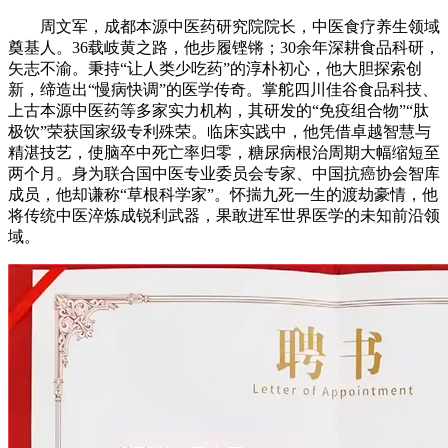
周文军，成都本源中医药研究院院长，中医食疗养生领域
奠基人。36载岐黄之路，他步履铿锵；30余年深耕食品科研，
矢志不渝。秉持“让人类少吃药”的淳朴初心，他大胆探索创
新，缔造出“慢病快调”的医学传奇。掌舵四川佳谷食品科技、
上古本源中医药等多家实力机构，其研发的“免疫组合物”“肽
极饮”荣获国家级专利殊荣。临床实践中，他凭借卓越智慧与
精湛技艺，使脑卒中死亡率归零，糖尿病根治周期大幅缩短至
两个月。身为联合国中医专业委员会专家、中国抗癌协会智库
成员，他却谦称“草根科学家”。怀揣九死一生的渡劫豪情，他
将传统中医淬炼成锐利武器，果敢进军世界医学的未知前沿领
域。