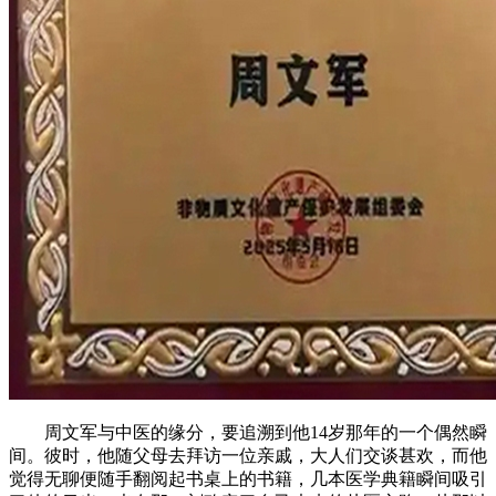
周文军与中医的缘分，要追溯到他14岁那年的一个偶然瞬
间。彼时，他随父母去拜访一位亲戚，大人们交谈甚欢，而他
觉得无聊便随手翻阅起书桌上的书籍，几本医学典籍瞬间吸引