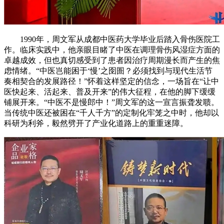
1990年，周文军从成都中医药大学毕业后踏入骨伤医院工
作。临床实践中，他亲眼目睹了中医在调理骨伤风湿症方面的
卓越成效，但也真切感受到了患者因治疗周期漫长而产生的焦
虑情绪。“中医岂能困于‘慢’之囹圄？必须找到与现代生活节
奏相契合的发展路径！”怀着这样坚定的信念，一场旨在“让中
医快起来、活起来、普及开来”的伟大征程，在他的脚下缓缓
铺展开来。“中医不是慢郎中！”周文军的这一宣言振聋发聩。
当传统中医还被困在“千人千方”的定制化牢笼之中时，他却以
科研为利斧，毅然劈开了产业化道路上的重重迷障。