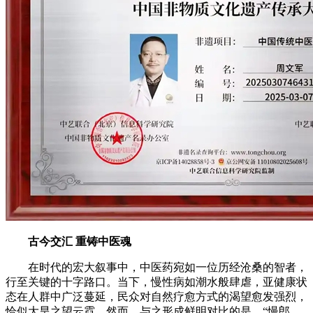
古今交汇 重铸中医魂
在时代的宏大叙事中，中医药宛如一位历经沧桑的智者，
行至关键的十字路口。当下，慢性病如潮水般肆虐，亚健康状
态在人群中广泛蔓延，民众对自然疗愈方式的渴望愈发强烈，
恰似大旱之望云霓。然而，与之形成鲜明对比的是，“慢郎