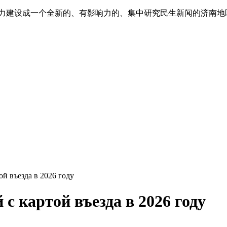
”,努力建设成一个全新的、有影响力的、集中研究民生新闻的济南
ой въезда в 2026 году
 с картой въезда в 2026 году