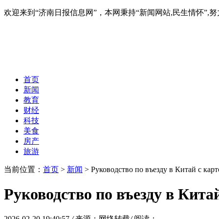
欢迎来到“济南日报信息网”，本网秉持“新闻网站,民生情怀
首页
新闻
教育
财经
科技
美食
房产
旅游
当前位置：
首页
>
新闻
> Руководство по въезду в Китай с карт
Руководство по въезду в Китай
2026-02-20 19:40:57
/
来源：网络转载
/
阅读：