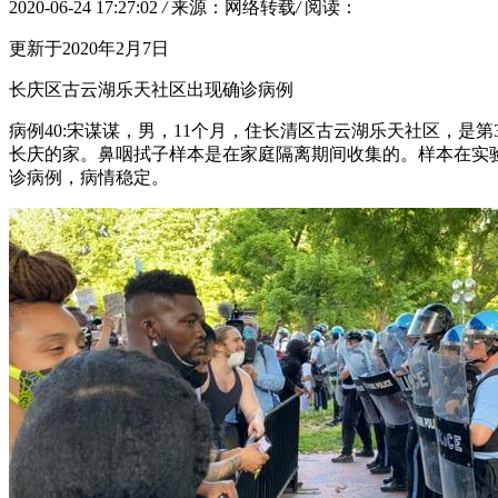
2020-06-24 17:27:02
/
来源：网络转载
/
阅读：
更新于2020年2月7日
长庆区古云湖乐天社区出现确诊病例
病例40:宋谋谋，男，11个月，住长清区古云湖乐天社区，是第
长庆的家。鼻咽拭子样本是在家庭隔离期间收集的。样本在实验
诊病例，病情稳定。