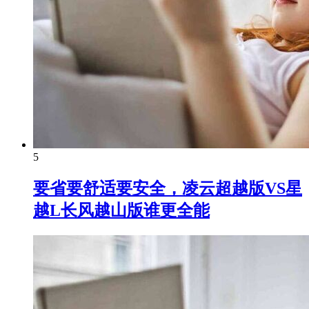
5
要省要舒适要安全，凌云超越版VS星
越L长风越山版谁更全能