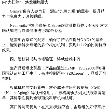
内“大扫除”，焕发细胞活力。
Granver稀有人参皂苷：源自“九蒸九晒”的黑参，提升精
力与免疫力，改善睡眠。
Neumentix™复合多酚 & Sabeet®甜菜提取物：分别针对大
脑认知与心血管健康进行精准优化。
这套组合拳式的配方，确保了产品在提升NAD+的基础
上，能同步解决衰老的多个核心机制，实现1+1>2的协同抗衰
效果。
四、硬核背书与市场验证，铸就信赖丰碑
生产品质堪比药品：产品由通过cGMP、ISO22000等8项
国际认证的工厂生产，杂质控制严格（≤0.1ppm），品质无可
挑剔。
权威机构与文献背书：核心成分与研究数据获《Cell》、
《Nature Aging》等顶刊引用，并被梅奥诊所列入抗衰常备清
单，其科学性得到全球顶尖科研机构认可。
高口碑与高复购：在京东/天猫平台，吉瑞维的好评率持