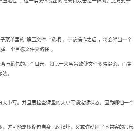
“打开压缩包”，这一情况体现出的效果和双击是一样的，此方式于
”子菜单里的“解压文件…”选项 。于该操作之后 ，将会弹出一个
选择一个目标文件夹路径 。
包含压缩包的那个目录，如此一来容易致使文件变得混杂，而第
做法。
分大小写。并且要检查键盘的大小写锁定键状态，因为哪怕一个
压，这可能是压缩包自身已然损坏，又或许动用了不兼容的加密