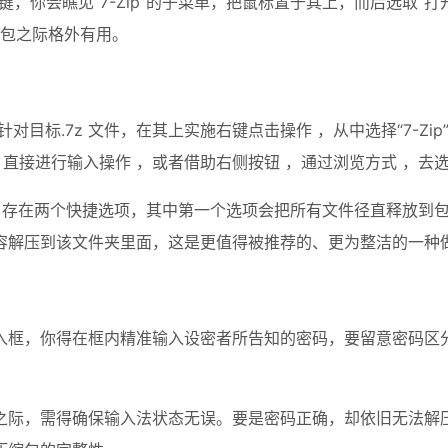
键，你会瞧见“7-Zip”的子菜单，把鼠标置于其上，而后选取
缩包之际格外有用。
目标.7z 文件，在其上实施右键点击操作 ，从中选择“7-Zip
 ，直接进行输入操作 ，或者借助右侧按钮 ，通过浏览方式 ，去
到`存在两个快捷选项，其中第一个选项会把所有文件径直释放到
容解压到该文件夹里面，这是更值得被推荐的、更为整洁的一种
入框，你得在框内精准输入设密者所告知的密码，要留意密码区
之际，需得确保输入法状态无误。要是密码正确，却依旧无法解