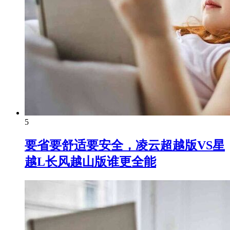
5
要省要舒适要安全，凌云超越版VS星
越L长风越山版谁更全能