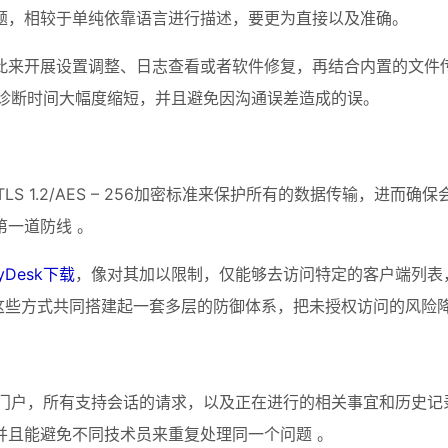
题，相较于单纯依靠语言进行描述，要更为直接以及准确。
此来开展设置调整、日志查看或者软件修复，再结合内置的文件
诊断时间大幅度缩短，并且避免因沟通误差造成的误。
LS 1.2/AES – 256加密标准来保护所有的数据传输，
一道防线 。
yDesk下载
，像对其加以限制，仅能够去访问特定的客户端列表
这些方式共同搭建起一套多层的防御体系，把未授权访问的风险
协作门户，所有支持会话的请求，以及正在进行的相关事宜和历史
并且能避免不同技术员来重复处理同一个问题 。