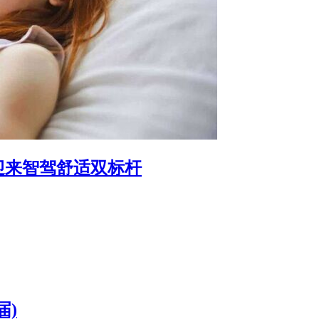
迎来智驾舒适双标杆
届)