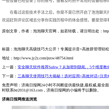
一些设备已经登录了你的账号，接着及时把不常用的设备给移
在看过这些技术手法之后，你是不是已然开启了泡泡聊天
欢迎赶到评论区域去分享你实践历程中的体会感悟，要是觉得
原创文章，作者：泡泡聊天官网，如若转载，请注明出处：https://paopao.
标题：泡泡聊天高级技巧大公开！专属提示音+高效群管理轻
地址：http://www.jy2z.com/jnxw/48754.html
上一篇：
安全聊天软件推荐Safew？从加密到隐私，5个维度
下一篇：
三条聊天使用技巧大揭秘！选对应用+高效对话+注意
免责声明：济南日报网24小时不间断提供最快捷,最权威,最
时联系btr2031@163.com，济南日报网的小编将予以删除。
济南日报网推送浏览