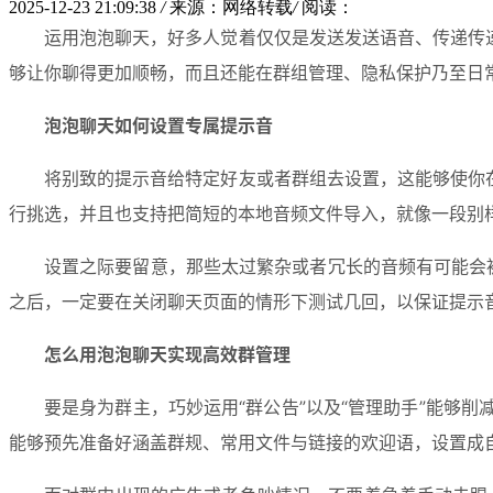
2025-12-23 21:09:38
/
来源：网络转载
/
阅读：
运用泡泡聊天，好多人觉着仅仅是发送发送语音、传递传
够让你聊得更加顺畅，而且还能在群组管理、隐私保护乃至日
泡泡聊天如何设置专属提示音
将别致的提示音给特定好友或者群组去设置，这能够使你
行挑选，并且也支持把简短的本地音频文件导入，就像一段别
设置之际要留意，那些太过繁杂或者冗长的音频有可能会
之后，一定要在关闭聊天页面的情形下测试几回，以保证提示
怎么用泡泡聊天实现高效群管理
要是身为群主，巧妙运用“群公告”以及“管理助手”能够
能够预先准备好涵盖群规、常用文件与链接的欢迎语，设置成自