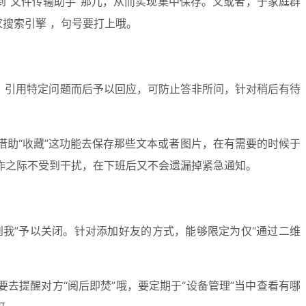
到“文件传输助手”那儿，从而实现集中保存。又或者，于家庭群
搜索引擎 ，句号要打上哦。
中，引用特定问题而后予以回应，可防止答非所问，针对稍后有待
助“收藏”这功能去保存那些文本或者图片，在有需要的时候于
作之际不受到干扰，在下班后又不会遗漏掉紧急通知。
到我”予以关闭。针对添加好友的方式，能够限定为仅“通过二维
去提醒对方“阅后即焚”哦，要定期于“设备管理”当中查看有哪