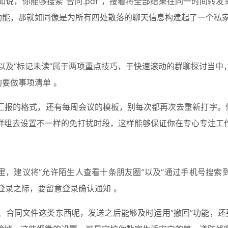
说，你能够搜索“合同.pdf”，接着将全部结果在同一时间转发
功能，那就如同像是为所有四处散落的聊天信息构建起了一个私家
”以及“标记未读”属于两项重点技巧，于快速滚动的群聊探讨当
要做事项清单 。
汇报的格式，还有每周会议的模板，别每次都再次去重新打字。借
群组去设置不一样的免打扰时段，这样能够保证你在专心专注工
里，建议将“允许陌生人查看十条朋友圈”以及“通过手机号搜索
登录之际，要留意登录确认通知 。
合同文件这类东西呢，发送之后能够及时运用“撤回”功能，还要