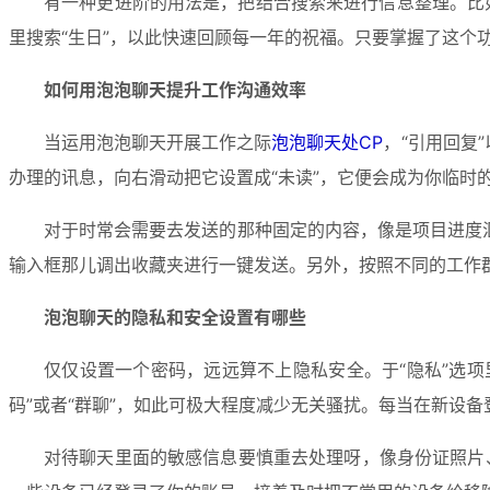
有一种更进阶的用法是，把结合搜索来进行信息整理。比如
里搜索“生日”，以此快速回顾每一年的祝福。只要掌握了这个
如何用泡泡聊天提升工作沟通效率
当运用泡泡聊天开展工作之际
泡泡聊天处CP
，“引用回复
办理的讯息，向右滑动把它设置成“未读”，它便会成为你临时的
对于时常会需要去发送的那种固定的内容，像是项目进度
输入框那儿调出收藏夹进行一键发送。另外，按照不同的工作
泡泡聊天的隐私和安全设置有哪些
仅仅设置一个密码，远远算不上隐私安全。于“隐私”选项
码”或者“群聊”，如此可极大程度减少无关骚扰。每当在新设备
对待聊天里面的敏感信息要慎重去处理呀，像身份证照片、