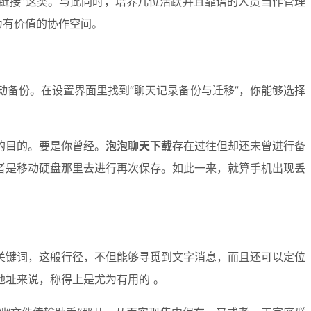
博链接”这类。与此同时，培养几位活跃并且靠谱的人员当作管理
为有价值的协作空间。
备份。在设置界面里找到“聊天记录备份与迁移”，你能够选择
的目的。要是你曾经。
泡泡聊天下载
存在过往但却还未曾进行备
或者是移动硬盘那里去进行再次保存。如此一来，就算手机出现丢
关键词，这般行径，不但能够寻觅到文字消息，而且还可以定位
址来说，称得上是尤为有用的 。