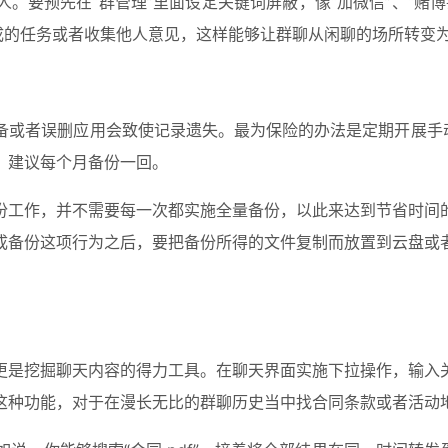
。要预先在“群管理”里面设定关键词屏蔽，像“加微信”、“赌
成的任务或者收集他人意见，这样能够让群聊从闲聊的场所转变
备或者误删应用会致使记录遗失。最为保险的办法是定期开展手动
，建议每个月备份一回。
份工作，并不需要每一次都实施全量备份，以此来达到节省时间
完成备份这项行为之后，要把备份所得的文件复制而放置到云盘
更是挖掘聊天内容的得力工具。在聊天界面实施下拉操作，输入
这种功能，对于在漫长无比的群聊历史当中找合同条款或者活动地