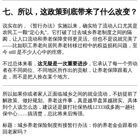
七、所以，这政策到底带来了什么改变？
说实在的，《暂行办法》实施以来，确实给了流动人口尤其是
农民工一颗“定心丸”。它打破了过去城乡养老制度之间的隔
阂，让人口流动和养老保障变得更灵活。但也不是说就完美了
——比如职工养老向居民养老转移过程中的权益损耗问题，至
今 still 是不少人心中的疙瘩。
不过总体来看，
这无疑是一次重要进步
，它承认了每一个劳动
者在不同岗位、不同地区所作出的贡献，让养老保障跟着人
走，而不是把人拴在某个地方。
所以如果你或者家人正面临城乡之间的就业流动，不妨提前了
解政策、做好规划。养老这件事，真是越早盘算越踏实。具体
到个人该怎么选，建议还是拨打社保热线12333或多跑一趟社
保中心……搞清楚，总比将来后悔强。
标题：城乡养老保险制度衔接暂行办法：你的养老金会跟着你
回老家吗？