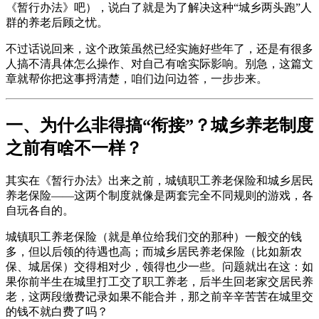
《暂行办法》吧），说白了就是为了解决这种“城乡两头跑”人
群的养老后顾之忧。
不过话说回来，这个政策虽然已经实施好些年了，还是有很多
人搞不清具体怎么操作、对自己有啥实际影响。别急，这篇文
章就帮你把这事捋清楚，咱们边问边答，一步步来。
一、为什么非得搞“衔接”？城乡养老制度
之前有啥不一样？
其实在《暂行办法》出来之前，城镇职工养老保险和城乡居民
养老保险——这两个制度就像是两套完全不同规则的游戏，各
自玩各自的。
城镇职工养老保险（就是单位给我们交的那种）一般交的钱
多，但以后领的待遇也高；而城乡居民养老保险（比如新农
保、城居保）交得相对少，领得也少一些。问题就出在这：如
果你前半生在城里打工交了职工养老，后半生回老家交居民养
老，这两段缴费记录如果不能合并，那之前辛辛苦苦在城里交
的钱不就白费了吗？