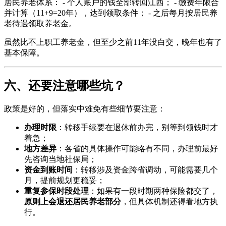
居民养老体系： - 个人账户的钱全部转回江西； - 缴费年限合
并计算（11+9=20年），达到领取条件； - 之后每月按居民养
老待遇领取养老金。
虽然比不上职工养老金，但至少之前11年没白交，晚年也有了
基本保障。
六、还要注意哪些坑？
政策是好的，但落实中难免有些细节要注意：
办理时限
：转移手续要在退休前办完，别等到领钱时才
着急；
地方差异
：各省的具体操作可能略有不同，办理前最好
先咨询当地社保局；
资金到账时间
：转移涉及资金跨省调动，可能需要几个
月，提前规划更稳妥；
重复参保时段处理
：如果有一段时期两种保险都交了，
原则上会退还居民养老部分
，但具体机制还得看地方执
行。