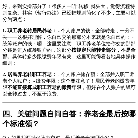
好，来到实操部分了！很多人一听“转移”就头大，觉得流程特
别复杂。其实《暂行办法》已经把规则简化了不少，主要可以
分为两点：
1. 职工养老转居民养老：
- 个人账户的钱：全部转走，一分不
丢——这很好理解，你自己交的那部分本来就是你自己的； -
统筹账户的钱：嗯…这里要注意，职工养老单位给你交的那部
分钱是进入统筹账户的，这部分
按规定只能转走部分，不是全
部
。具体转多少跟缴费年限有关，这里可能得看各地具体操作
细则；
2. 居民养老转职工养老：
- 个人账户储存额：全部并入职工养
老个人账户； - 缴费年限：这个要注意了！居民养老的缴费年
限
不能直接算成职工养老的缴费年限
，但好在个人账户的钱可
以全转过去，不至于浪费。
四、关键问题自问自答：养老金最后按哪
个标准领？
Q：如果我两种保险都交过，最后养老金按哪个发？