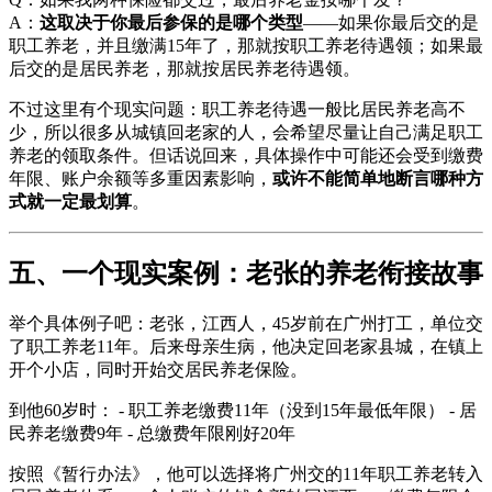
A：
这取决于你最后参保的是哪个类型
——如果你最后交的是
职工养老，并且缴满15年了，那就按职工养老待遇领；如果最
后交的是居民养老，那就按居民养老待遇领。
不过这里有个现实问题：职工养老待遇一般比居民养老高不
少，所以很多从城镇回老家的人，会希望尽量让自己满足职工
养老的领取条件。但话说回来，具体操作中可能还会受到缴费
年限、账户余额等多重因素影响，
或许不能简单地断言哪种方
式就一定最划算
。
五、一个现实案例：老张的养老衔接故事
举个具体例子吧：老张，江西人，45岁前在广州打工，单位交
了职工养老11年。后来母亲生病，他决定回老家县城，在镇上
开个小店，同时开始交居民养老保险。
到他60岁时： - 职工养老缴费11年（没到15年最低年限） - 居
民养老缴费9年 - 总缴费年限刚好20年
按照《暂行办法》，他可以选择将广州交的11年职工养老转入