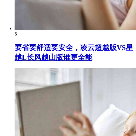
5
要省要舒适要安全，凌云超越版VS星
越L长风越山版谁更全能