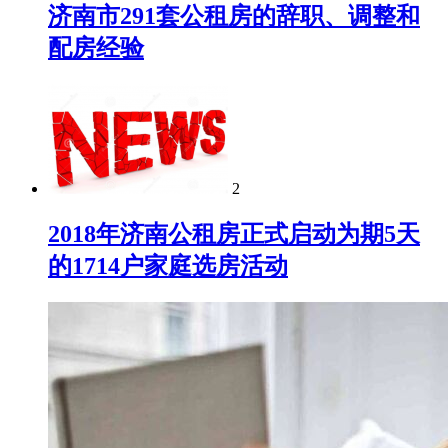
济南市291套公租房的辞职、调整和
配房经验
2
2018年济南公租房正式启动为期5天
的1714户家庭选房活动