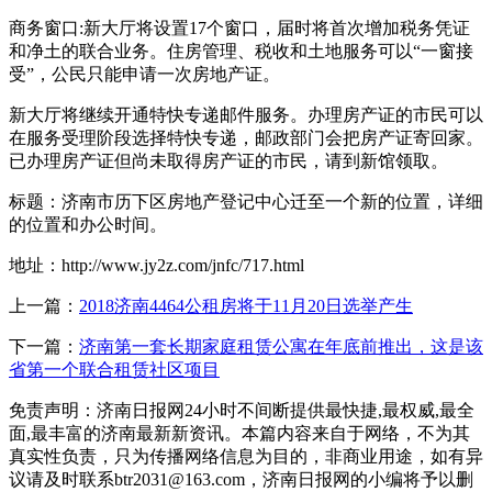
商务窗口:新大厅将设置17个窗口，届时将首次增加税务凭证
和净土的联合业务。住房管理、税收和土地服务可以“一窗接
受”，公民只能申请一次房地产证。
新大厅将继续开通特快专递邮件服务。办理房产证的市民可以
在服务受理阶段选择特快专递，邮政部门会把房产证寄回家。
已办理房产证但尚未取得房产证的市民，请到新馆领取。
标题：济南市历下区房地产登记中心迁至一个新的位置，详细
的位置和办公时间。
地址：http://www.jy2z.com/jnfc/717.html
上一篇：
2018济南4464公租房将于11月20日选举产生
下一篇：
济南第一套长期家庭租赁公寓在年底前推出，这是该
省第一个联合租赁社区项目
免责声明：济南日报网24小时不间断提供最快捷,最权威,最全
面,最丰富的济南最新新资讯。本篇内容来自于网络，不为其
真实性负责，只为传播网络信息为目的，非商业用途，如有异
议请及时联系btr2031@163.com，济南日报网的小编将予以删